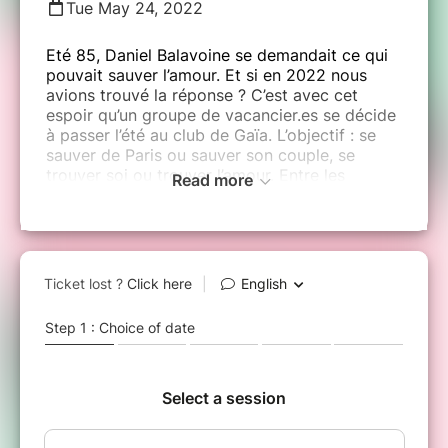
Tue May 24, 2022
Eté 85, Daniel Balavoine se demandait ce qui
pouvait sauver l’amour. Et si en 2022 nous
avions trouvé la réponse ? C’est avec cet
espoir qu’un groupe de vacancier.es se décide
à passer l’été au club de Gaïa. L’objectif : se
sauver de Paris ou sauver son couple, se
trouver soi ou trouver l’amour. Entre les
Read more
éternels célibataires et les irréductibles
cocu.e.s il n’y aura qu’un bungalow d’écart.
Une pièce de Diane PROST.
Avec : Jessica Bethouart, Livia Bonhoure,
Manon Cognard, Amélie De Winter, Lucile
Delaigue, Chloé Gérard, Tess Louro Domange,
Léa Madonia, Andréa Schiavi, Solène
Simonneaux, Sophie Wang, Charles Bailly,
Camille Brochard, Loïc Giguelay, Guillaume
Walter.