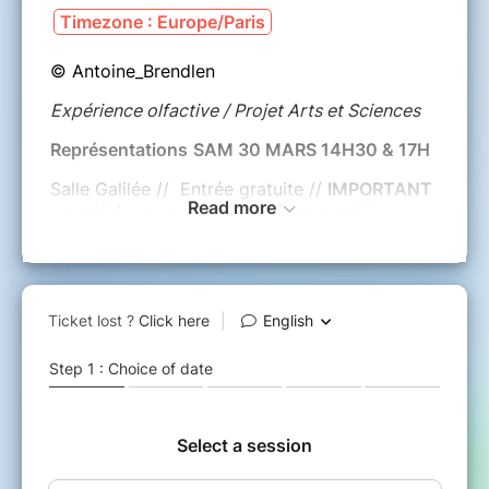
Timezone : Europe/Paris
© Antoine_Brendlen
Expérience olfactive / Projet Arts et Sciences
Représentations
SAM 30 MARS 14H30 & 17H
Salle Galilée // Entrée gratuite //
IMPORTANT
Read more
:
merci de vous présenter 15mn avant la
représentation, le nombre de places étant
limité, le Lieu multiple/EMF se réserve la
possibilité de réattribuer les places des
personnes absentes. Merci
Durée 1H
Une coproduction université de Poitiers, CVEC
et Lieu multiple/EMF
Les odeurs possèdent des pouvoirs
insoupçonnés.
Dans notre création le poète et le scientifique
fusionnent et deviennent les instigateurs d’un