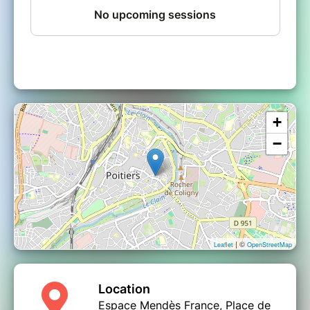
nouveau rituel contemporain qui met l’Homme
face à son mystère au milieu des nuées et des
vapeurs de son imaginaire. Dans ce théâtre
des sens, les odeurs tiennent le premier rôle.
Elles s’invitent dans l’espace scénique et
s’infiltrent à l’intérieur des spectateurs. C’est le
point de départ d’un voyage intime et
introspectif.
+
−
| ©
Leaflet
OpenStreetMap
Location
Espace Mendès France, Place de