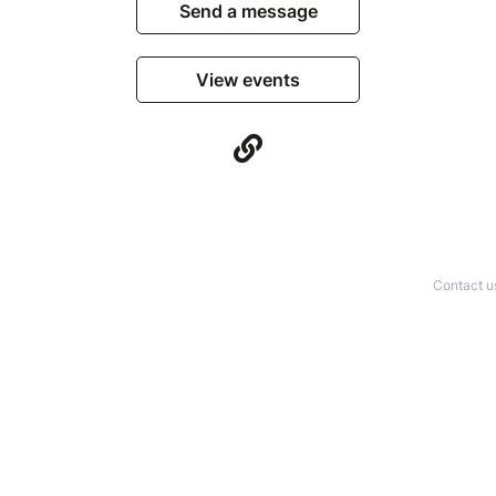
Send a message
View events
Contact u