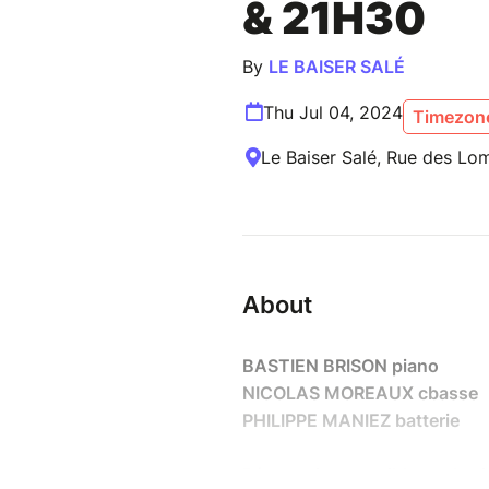
& 21H30
By
LE BAISER SALÉ
Thu Jul 04, 2024
Timezone
Le Baiser Salé, Rue des Lom
About
BASTIEN BRISON piano
NICOLAS MOREAUX cbasse
PHILIPPE MANIEZ batterie
Réservation possible sur le s