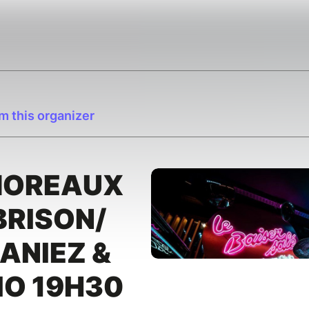
m this organizer
MOREAUX
BRISON/
MANIEZ &
IO 19H30