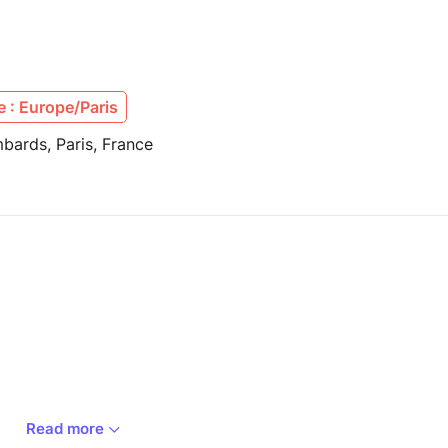
 : Europe/Paris
bards, Paris, France
Read more
ite jusqu'à 2h avant le début du concert