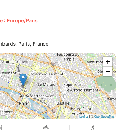
 : Europe/Paris
mbards, Paris, France
+
−
| ©
Leaflet
OpenStreetMap