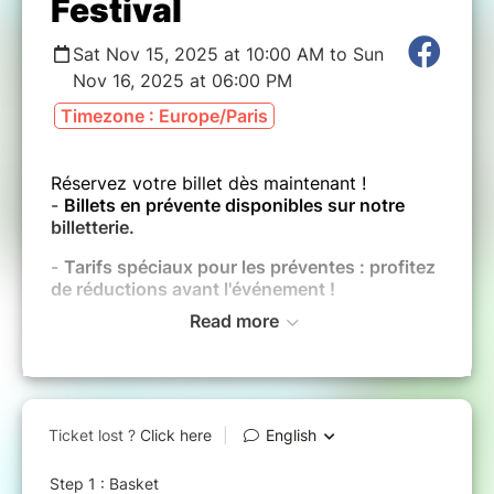
Festival
Sat Nov 15, 2025 at 10:00 AM to Sun
Nov 16, 2025 at 06:00 PM
Timezone : Europe/Paris
Réservez votre billet dès maintenant !
-
Billets en prévente disponibles sur notre
billetterie.
-
Tarifs spéciaux pour les préventes : profitez
de réductions avant l'événement !
Read more
-
Profitez dès maintenant de la promotion de
pass week-end au prix du pass journée !
-
Cadeau de prévente pour ceux qui achètent
leurs billets à l’avance !
-
Entrée gratuite : -6 ans, +65 ans et PMR
Les billets ne sont ni remboursables ni