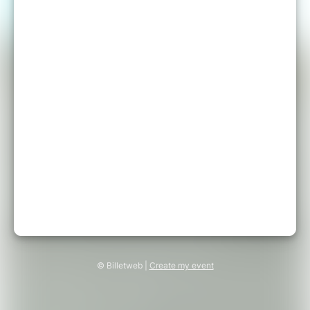
© Billetweb |
Create my event