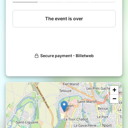
échangeables, sauf en cas d'annulation de
l'événement.
Horaires d'ouverture :
* Pass VIP : 10h00
* Public : À partir de 10h30
Ne manquez pas cette immersion totale dans
la culture japonaise, réservez votre place
maintenant et profitez d'un tarif avantageux
en prévente !
Invités exceptionnels
:
-
Hiroki Takahashi
– chanteur du tout premier
générique
Dragon Ball
-
Enriqué
– chanteur du générique mythique
+
de
Goldorak
−
-
Benoît Du Pac
– voix culte d’
Onizuka
(GTO)
et de nombreux héros
et bien d'autres !
Venez découvrir la culture japonaise lors de