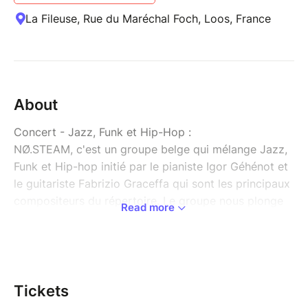
La Fileuse, Rue du Maréchal Foch, Loos, France
About
Concert - Jazz, Funk et Hip-Hop :
NØ.STEAM, c'est un groupe belge qui mélange Jazz,
Funk et Hip-hop initié par le pianiste Igor Géhénot et
le guitariste Fabrizio Graceffa qui sont les principaux
compositeurs du répertoire. Le groupe nous plonge
Read more
dans la fièvre de la période Électro-Jazz en la
mélangeant à des influences très contemporaines.
L'énergie des cuivres, le groove puissant de la
section rythmique, le son des platines de DJ Eb
Kaito, les improvisations bouillonnantes et les
Tickets
arrangements minutieux font l'identité de ce groupe