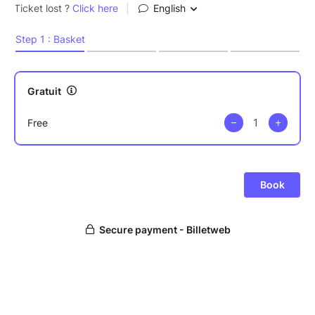
avec un son unique.
Distribution :
Igor Gehenot (clavier) / Fabrizio Graceffa (guitare) /
Olivier Bridot (trompette) / Laurent Doumont
(saxophone) / Dimo Della-Nave (trombone) / Dj Eb
Kaito (Dj) / Thomas (basse électronique) / Archibald
Ligonniere (batterie)