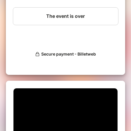
Katrin
(infos dans l'onglet 'Programme
du week-end')
QUAND ?
Samedi 15 Novembre 2025 de 18h45 à 02h30
=> édition SPECIALE
2 STAGES :
1h30 de cours de 18h45 à 20h15.
Vous avez le choix entre 2 thèmes et niveaux :
30min de solo + 1h de partnerwork :
Salsa Cubaine 2/3 (inter/avancé)
=> avec Andros
OU
Salsa Portoricaine 2/3
(inter/avancé) => avec Sol & Mauro
INSCRIPTION / TARIFS :
30 € : 1h30 de stage + entrée à la soirée