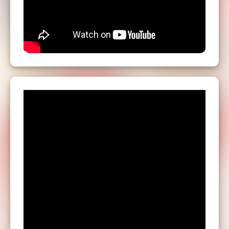
20h30 à 02h30 avec concert en live de LA
BANDA SALSA !
S'il y a une
liste d'attente
et que vous voulez
participer au stage,
inscrivez-vous dessus
:
vous ne payez pas tant que votre place n'est
pas validée. Lorsque vous êtes "débloqué(e)",
vous recevez un lien de paiement par e-mail
qui vous permet de valider votre participation.
Soirée spéciale 100% SALSA avec
orchestre LIVE :
Si vous voulez nous rejoindre à Europia pour
la partie dansante uniquement, soirée spéciale
de 20h30 à 02h30 avec 8 musiciens du
groupe LA BANDA SALSA d'Eduardo Vals :
- 25 €
- 20 € pour les adhérents Rock'Caliente &
Buyanga Dance School + les étudiants
inclut pour les participant(e)s aux
stages d'1h30 avec Mauro & Sol ou Andros