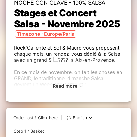
NOCHE CON CLAVE - 100% SALSA
Stages et Concert
Salsa - Novembre 2025
Timezone : Europe/Paris
Rock'Caliente et Sol & Mauro vous proposent
chaque mois, un rendez-vous dédié à la Salsa
avec un grand S
à Aix-en-Provence.
En ce mois de novembre, on fait les choses en
GRAND, le traditionnel dimanche Salsa,
devient un Week-end complet :
Read more
Un
concert
avec LA BANDA
SALSA d'Eduardo Vals
Un
show
professionnel avec Lewis &
Katrin
2h de plus
de soirée avec notre DJ
résident Mauro ...!!
5h de stages
avec Lewis &