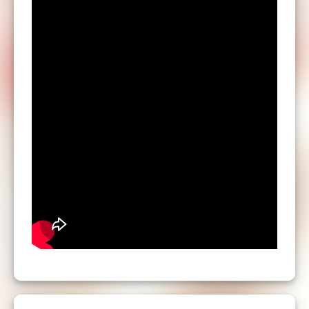
Pas besoin de vous inscrire à l'avance,
paiement sur place à la soirée, en CB ou
espèces.
Pendant la soirée :
Eau et sirops à disposition
Vestiaire offert
*Sunday Con Clave = Mix 100% Salsa (sans
frontières) avec DJ Mauro aux platines
+ d'infos
Stages, hébergement...
dans les différents onglets du site !