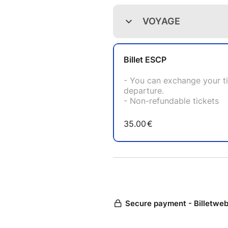
▬▬▬▬▬▬ Prix : 35€ ▬
▬▬▬▬▬▬ Règlement : 
CB | Pour votre sécurité nous
bancaire doit être connecté à
pas le cas, vous avez la possi
via notre option règlement Pa
Paypal | Payer avec PayPal, v
vous n’avez pas de compte P
▬▬▬▬▬▬ Billet échange
Il est possible d'échanger so
jusque 48h avant le départ.
▬▬▬▬▬▬ A savoir : ▬
Vous devez être constamment 
(Passeport, carte d’identité…