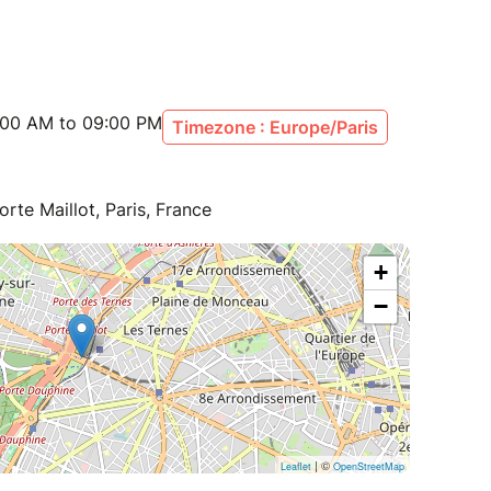
icaux particuliers (asthme, diabète) et/ou de
ation parentale ainsi que le numéro des parents
:00 AM to 09:00 PM
Timezone : Europe/Paris
orte Maillot, Paris, France
+
−
| ©
Leaflet
OpenStreetMap