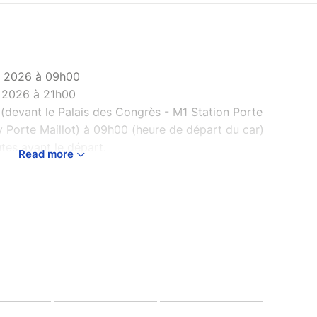
e 2026 à 09h00
e 2026 à 21h00
 (devant le Palais des Congrès - M1 Station Porte
ly Porte Maillot) à 09h00 (heure de départ du car)
es avant le départ.
Read more
se, mais découvrir son patrimoine en est une
 « ESCP trip » à la découverte de la région
rs Honfleur. Nous partirons ensuite sur Etretat
etour à Paris prévu à 21h00.