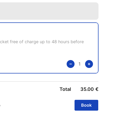
▬▬▬▬▬
▬▬▬▬▬▬
 utilisons un système 3D Secure. Votre carte
 votre numéro de téléphone portable. Si ce n’est
bilité de régler votre paiement par carte bancaire
ypal.
ous pouvez payer avec votre carte de crédit si
ayPal.
able ▬▬▬▬▬▬
n billet gratuitement avec une autre personne
▬▬▬▬▬
en possession d’une carte d’identité valide
). Vous devez informer le responsable en cas