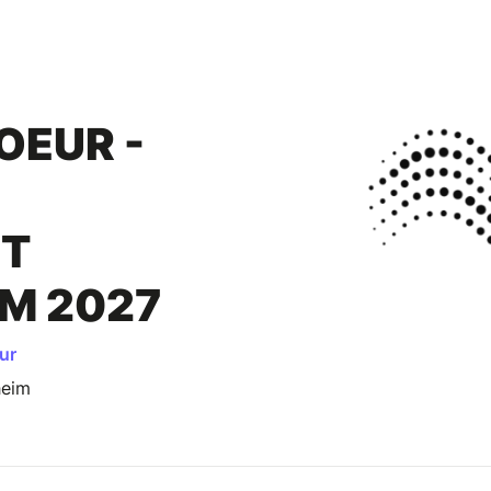
OEUR -
T
M 2027
ur
heim