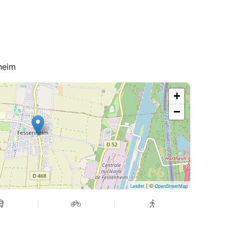
heim
+
−
| ©
Leaflet
OpenStreetMap