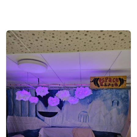
Programme de la journée :
10h-18h : Modèle vivant et Musique Live
18h-19h : Apéro autour des oeuvres du jour
19h-20h : Spectacle de danse
20h-23h : Dancefloor
Inscription atelier + Accès libre dès 19h sur adhésion
/!\ Pas d'annulation possible après le 17 novembre