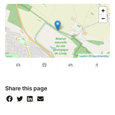
+
−
| ©
Leaflet
OpenStreetMap
Share this page