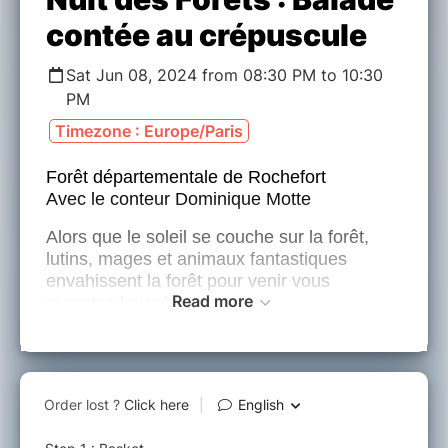
contée au crépuscule
Sat Jun 08, 2024 from 08:30 PM to 10:30
PM
Timezone : Europe/Paris
Forêt départementale de Rochefort
Avec le conteur Dominique Motte
Alors que le soleil se couche sur la forêt,
lutins, mages et animaux fantastiques
envahissent la forêt pour venir vous
Read more
racontez leurs histoires.
Cette sortie nature s'inscrit dans le cadre du
Festival Nuits des Forêts, une invitation à
découvrir les forêts proches de chez vous,
et à rencontrer les femmes et les hommes
qui les habitent, les cultivent, les protègent