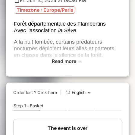
Fri Jun 14, 2024 at 08:30 PM
Timezone : Europe/Paris
Forêt départementale des Flambertins
Avec l'association
la Sève
A la nuit tombée, certains prédateurs
nocturnes déploient leurs ailes et partents
en chasse dans le silence de la forêt.
Read more
Cette sortie nature s'inscrit dans le cadre du
Festival Nuits des Forêts, une invitation à
découvrir les forêts proches de chez vous,
et à rencontrer les femmes et les hommes
qui les habitent, les cultivent, les protègent
ou s’en inspirent…
Du 7 au 16 Juin nous vous invitons à
découvrir autrement les Espaces Naturels
Sensibles du Département.