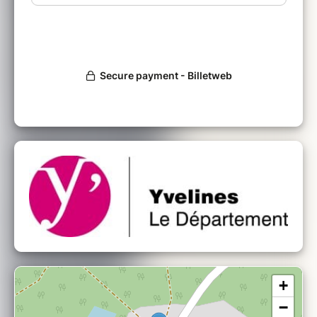
Animation tout public
Durée: 2h environ
+
−