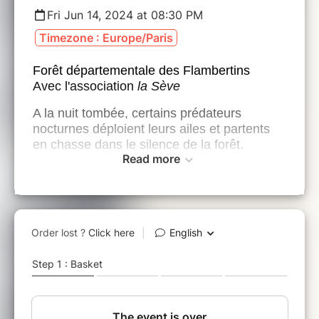
Fri Jun 14, 2024 at 08:30 PM
Timezone : Europe/Paris
Forêt départementale des Flambertins
Avec l'association
la Sève
A la nuit tombée, certains prédateurs
nocturnes déploient leurs ailes et partents
en chasse dans le silence de la forêt.
Read more
Cette sortie nature s'inscrit dans le cadre du
Festival Nuits des Forêts, une invitation à
découvrir les forêts proches de chez vous,
et à rencontrer les femmes et les hommes
qui les habitent, les cultivent, les protègent
ou s’en inspirent…
Du 7 au 16 Juin nous vous invitons à
découvrir autrement les Espaces Naturels
Sensibles du Département.