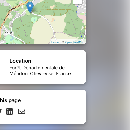
| ©
Leaflet
OpenStreetMap
Location
Forêt Départementale de
Méridon, Chevreuse, France
his page