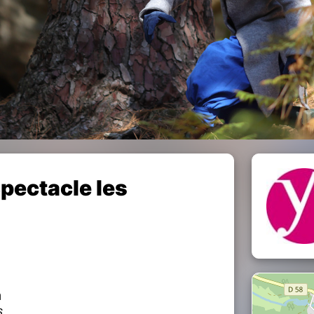
Spectacle les
n
s