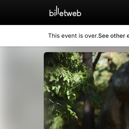
This event is over.
See other 