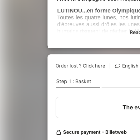
LUTINOU...en forme Olympique
Toutes les quatre lunes, nos luti
d'épreuves aussi drôles les unes
humains risquent de gâcher la fête
Rea
temps pour Lutinou et ses amis
vie afin de sauver la forêt. Ce se
remporter !
Ce spectacle s'inscrit dans le c
invitation à découvrir les forêts
les femmes et les hommes qui les 
ou s’en inspirent…
Du 7 au 16 Juin nous vous invit
Naturels Sensibles du Départeme
Spectacle jeune public
Durée: 1h environ