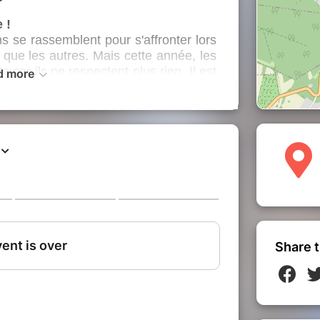
 !
ns se rassemblent pour s'affronter lors
 que les autres. Mais cette année, les
 car ils ne respectent plus rien. Il est
d more
 de s'engager dans le marathon de sa
ra leur plus gros défi et ils doivent le
adre du Festival Nuits des Forêts, une
 proches de chez vous, et à rencontrer
habitent, les cultivent, les protègent
ons à découvrir autrement les Espaces
nt.
Share t