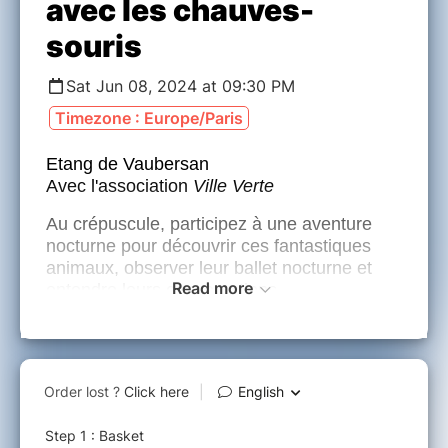
avec les chauves-
souris
Sat Jun 08, 2024 at 09:30 PM
Timezone : Europe/Paris
Etang de Vaubersan
Avec l'association
Ville Verte
Au crépuscule, participez à une aventure
nocturne pour découvrir ces fantastiques
animaux, observer leur ballet nocturne et
Read more
entendre leurs conversations.
Cette sortie nature s'inscrit dans le cadre du
Festival Nuits des Forêts, une invitation à
découvrir les forêts proches de chez vous,
et à rencontrer les femmes et les hommes
qui les habitent, les cultivent, les protègent
ou s’en inspirent…