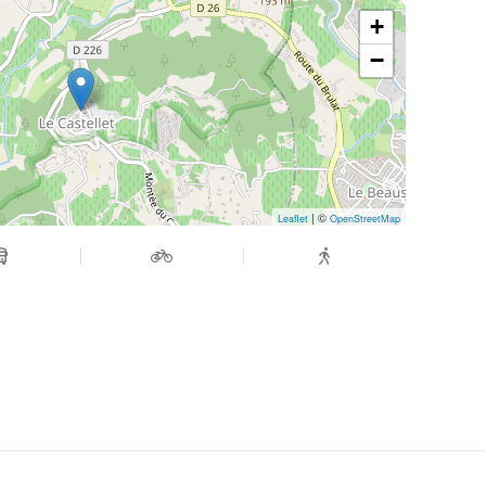
+
−
| ©
Leaflet
OpenStreetMap