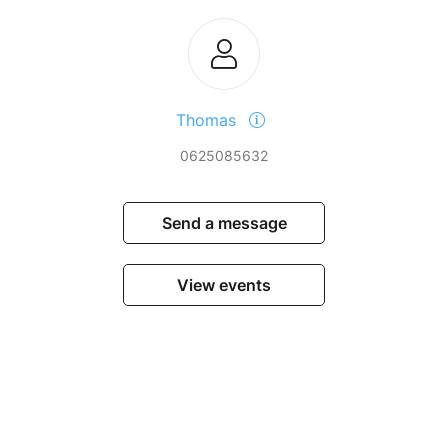
Thomas
0625085632
Send a message
View events
Contact u