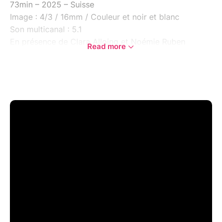
73min – 2025 – Suisse
Image : 4/3 / 16mm / Couleur et noir et blanc
Son multicanal : 5.1
En présence de Clara Alloing et Noémie Ruben
Read more
A mi-chemin entre le cinéma et l’art radiophonique,
ce film presque sans images nous plonge dans
l’expérience limite vécue par une jeune femme :
plusieurs mois d’isolement dans une chambre stérile à
l’hôpital.
Comment la vie continue-t-elle ?
Comment les traitements et la douleur changent la
perception qu’on a de soi-même ?Comment garder
courage ?
Une exploration sonore, intense et tendre, du long
chemin vers la guérison.