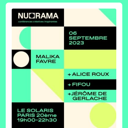
Malika Favre
- illustratrice
Fifou
- D.A & photographe
Jérôme de Gerlache
- réalisateur,
scénariste, producteur
Alice Roux
- artiste & designer
La soirée
19h00-19h30 : Ouverture des portes
19h30-20h10 : Conférences
20h10-20h25 : Entracte
20h25-21h05 : Conférences
21h10-21h30 : Table ronde
21h30-22h30 : Apéro
Le lieu
Le Solaris
25 rue Boyer