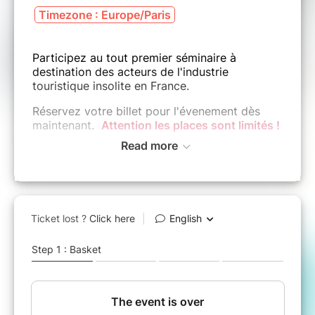
Timezone : Europe/Paris
Participez au tout premier séminaire à
destination des acteurs de l'industrie
touristique insolite en France.
Réservez votre billet pour l'évenement dès
maintenant.
Attention les places sont limités !
Read more
PROGRAMME DE LA JOUR
NÉE
​​​​​​​MATIN
Accueil
L’ampleur et la diversité du marché en France
Le bilan de l’observatoire de la fréquentation