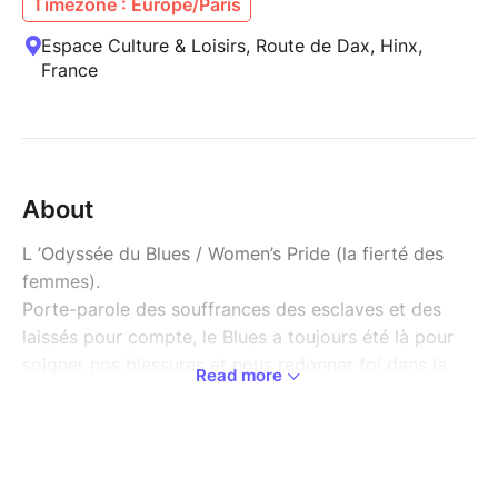
Timezone : Europe/Paris
Espace Culture & Loisirs, Route de Dax, Hinx,
France
About
L ’Odyssée du Blues / Women’s Pride (la fierté des
femmes).
Porte-parole des souffrances des esclaves et des
laissés pour compte, le Blues a toujours été là pour
soigner nos blessures et nous redonner foi dans la
Read more
vie. Les hommes l’ont enrichi par leurs rencontres et
leurs échanges avec d’autres cultures musicales dans
le Delta du Mississippi et les états du sud de
l’Amérique.