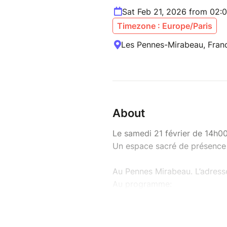
Sat Feb 21, 2026 from 02:
Timezone : Europe/Paris
Les Pennes-Mirabeau, Fran
About
Le samedi 21 février de 14h0
Un espace sacré de présence e
Au Pennes Mirabeau. L’adress
Au programme:
1 Un temps de rencontre dans
Chanting: