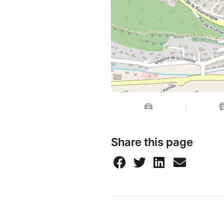
autour des mantras chantés.
Sophie (Shashiprabha Dasi): C
pour moi une manière d’expri
Solidement ancrée dans le Bha
cette voie là par ma voix.
Alix Yolotl » le chant du coeu
Retrouve la sur cette chaine
:
https://www.youtube.com/@
de ses concerts.
Les premiers enregistrements 
Share this page
Et merci d’avance pour ton s
médecines en partageant autou
les cœurs du plus grand nomb
Retrouve aussi tous les détail
dates de concert par ici:
www.alixmargnat.com