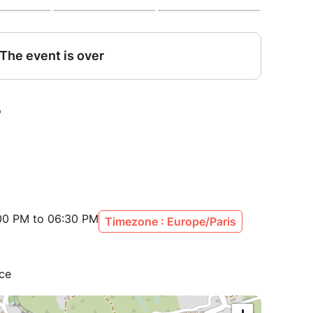
ndeur, et la puissance de chaque chant.
t se rejoindre à nous avec leurs instruments sont
ceux qui veulent cheminer vers eux-mêmes, leur
simplement se laisser inspirer.
daire à la demande
n d’Énergéticien-Magnétiseur, Cartomancien,
:00 PM to 06:30 PM
n Gong & Bain Sonore appelés « Ji B’n Sounds ».
Timezone : Europe/Paris
Noire 1er Dan d’Arts Martiaux Vietnamiens.
en et Chanteur de métier, j’aime partager mon
iritualité Indienne et la musique à travers les
ce
que personnelle, j’aime apporter un éclairage