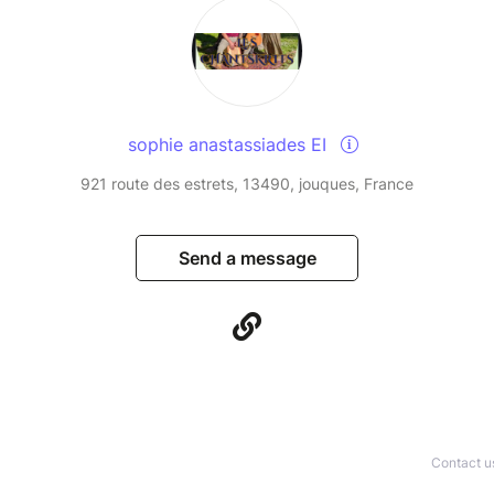
sophie anastassiades EI
921 route des estrets, 13490, jouques, France
Send a message
Contact u