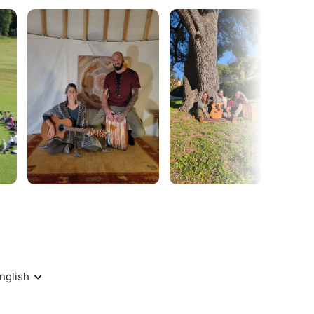
g ?
nique ancestrale d’harmonisation de groupe qui
le du OM pour permettre à chaque individu, ainsi
r et de recevoir un soutien énergétique.
mps:
nes d’Alix Yolotl » le chant du coeur »
n.
prète, thérapeute et femme médecine, Alix
ses compositions la vibration d’amour, de
irer les cœurs sur le chemin.
 en Sanskrit avec Les Chanskrits.
dévotionnels Indien, composés des noms Divins
ratoire aux bienfaits Spirituels, Physiques et
né d’une explication pour que tout le monde