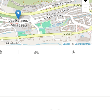
+
−
oach de vie et professeure de Yoga, le chant est
mer mon amour pour le Divin.
kti Yoga également, j’ai à cœur de transmettre
r »
| ©
Leaflet
OpenStreetMap
AlixYolotlLechantduc%C5%93ur
des extraits live
arrivent bientôt.
outien dans le déploiement de ces chants
r de toi ces vidéos, et qu’elles puissent toucher
re.
s de son activité de thérapeute et les prochaines