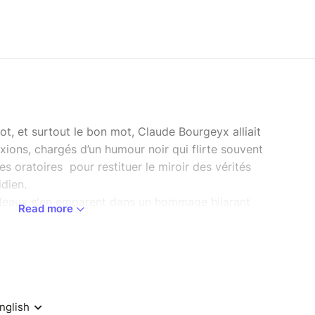
ot, et surtout le bon mot, Claude Bourgeyx alliait
xions, chargés d’un humour noir qui flirte souvent
es oratoires pour restituer le miroir des vérités
idien.
rdeaux s'en emparent dans un hommage hilarant
Read more
ru en 2021 ...