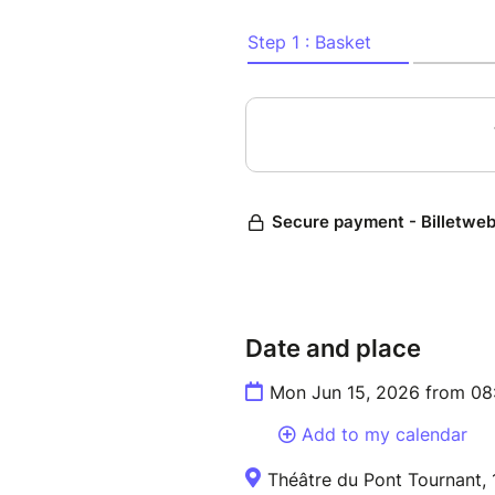
Adrien Villaud
Rafaël Cuttulic
Claire Lebeau
Mise en Scène : Stéphane Alv
Costumes : Vincent Dupeyron
Durée 1h15
Date and place
Mon Jun 15, 2026 from 08
Add to my calendar
Théâtre du Pont Tournant, 