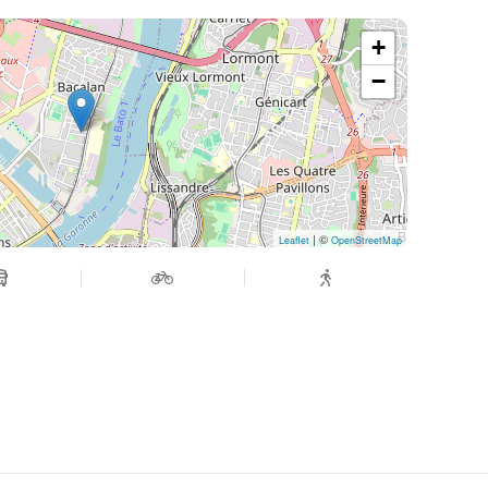
+
−
| ©
Leaflet
OpenStreetMap