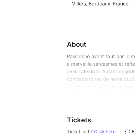
Villers, Bordeaux, France
About
Passionné avant tout par le m
à merveille sarcasmes et réfle
avec l’absurde. Autant de jout
contradictoires de notre quot
Les étudiants de l'IUT de Bo
au dramaturge bordelais dispa
Avec :
Jeremy Bouillaud
Vahe Dehbashi
Tickets
Steven Chartrain
Riec Le Breton