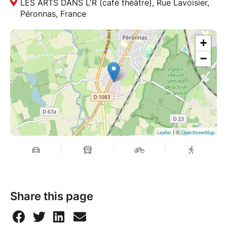
LES ARTS DANS L'R (café théâtre), Rue Lavoisier,
Péronnas, France
+
−
| ©
Leaflet
OpenStreetMap
Share this page