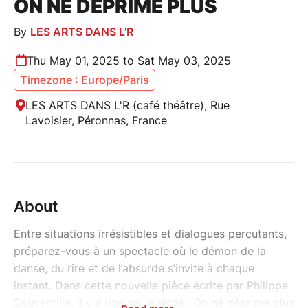
ON NE DÉPRIME PLUS
By
LES ARTS DANS L'R
Thu May 01, 2025 to Sat May 03, 2025
Timezone : Europe/Paris
LES ARTS DANS L'R (café théâtre), Rue
Lavoisier, Péronnas, France
About
Entre situations irrésistibles et dialogues percutants,
préparez-vous à un spectacle où le démon de la
danse, du rire et de l’absurde s’invite à chaque
instant. Dans cette nouvelle pièce écrite par Philippe
Souverville, il y a une seule règle : On ne déprime plus