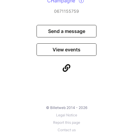
CHampagne
0671155759
Send a message
View events
© Billetweb 2014 - 2026
Legal Notice
Report this page
Contact us