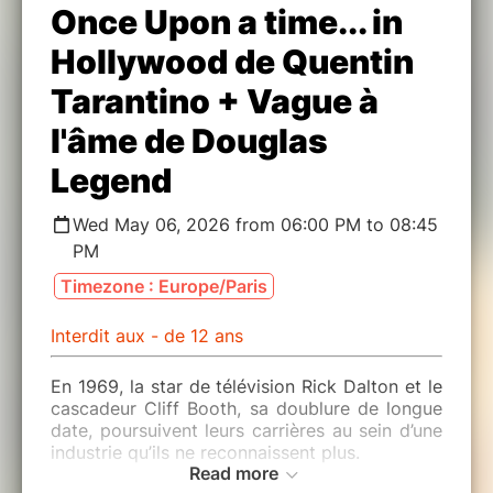
Once Upon a time... in
Hollywood de Quentin
Tarantino + Vague à
l'âme de Douglas
Legend
Wed May 06, 2026 from 06:00 PM to 08:45
PM
Timezone : Europe/Paris
Interdit aux - de 12 ans
En 1969, la star de télévision Rick Dalton et le
cascadeur Cliff Booth, sa doublure de longue
date, poursuivent leurs carrières au sein d’une
industrie qu’ils ne reconnaissent plus.
Read more