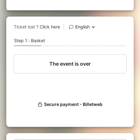
Durée : 2H41
Comédie/Drame - 2019 - USA
Diffusion en VOST
Ce film est proposé par l’association Tribu-
Terre et sera suivi d’un pot de convivialité.
Le public pourra assister, en première partie
du film, à la diffusion de
Vague à l'âme
de
Douglas Legend.
Ce court métrage indépendant de 2'03 min
est actuellement en compétition au Nikon Film
Festival.
Synopsis:
Dans une chapelle hors du temps, Gustave, un
homme au coeur de pierre, se confronte à
Méduse, une créature mystique. Leur
rencontre hors du temps, à la frontière du