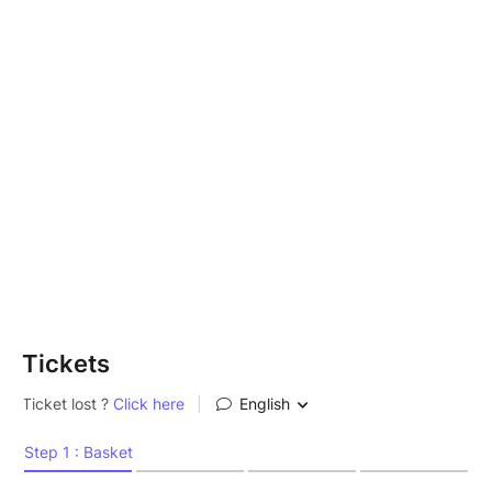
Au programme : écran géant, ambiance de folie et
ferveur collective pour supporter votre équipe
entourés d'autres passionnés.
Tarif : 10€ sur place, boisson incluse.
Places limitées à 175 — réservez votre entrée ci-
dessous et présentez votre QR code à l'entrée.
Complet ? Suivez OnzeMasr sur Twitter et Instagram
pour être informé si des places se libèrent.
Tickets