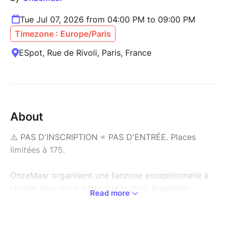
Tue Jul 07, 2026 from 04:00 PM to 09:00 PM
Timezone : Europe/Paris
ESpot, Rue de Rivoli, Paris, France
About
⚠️ PAS D'INSCRIPTION = PAS D'ENTRÉE. Places
limitées à 175.
OnzeMasr organisent une fanzone exceptionnelle à
l'Espot pour vivre ensemble le choc Argentine –
Read more
Égypte, dans une ambiance électrique de match
international.