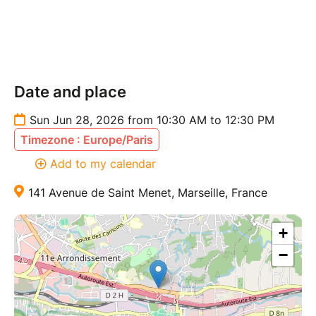
dimanche 28 juin de 10h30 à 12h30, au :
141 Avenue de Saint-Menet, 13011 Marseille
afin de zobodoboder ensemble, haha !
Date and place
J’ai hâte de danser avec vous pour ce dernier
Sun Jun 28, 2026 from 10:30 AM to 12:30 PM
événement de l’année. ✨
Timezone : Europe/Paris
Add to my calendar
141 Avenue de Saint Menet, Marseille, France
+
−