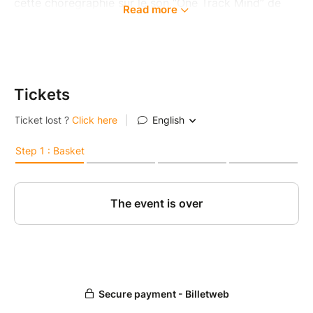
cette chorégraphie sur le son “One Track Mind” de
Read more
Naika le dimanche 28 juin, de 10h30 à 12h30.
Au programme : ambiance summer, soleil, maillot et
petit paréo.
Tickets
Le cours est ouvert à tout le monde.
Pour celles qui sont disponibles, j’aimerais également
filmer cette chorégraphie avec vous à la plage le 28
juin en fin d’après-midi, juste avant notre apéro plage
de fin d’année.
Bien évidemment, ce n’est pas obligatoire : vous
pouvez simplement venir prendre le cours et profiter
du moment avec nous.
On se retrouve donc pour une séance de 2 heures, le