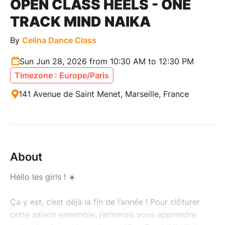
OPEN CLASS HEELS - ONE
TRACK MIND NAIKA
By
Celina Dance Class
Sun Jun 28, 2026 from 10:30 AM to 12:30 PM
Timezone : Europe/Paris
141 Avenue de Saint Menet, Marseille, France
About
Hello les girls ! ☀️
Ça y est, c’est déjà la fin de l’année ! Pour clôturer
cette saison ensemble, j’aimerais vous apprendre