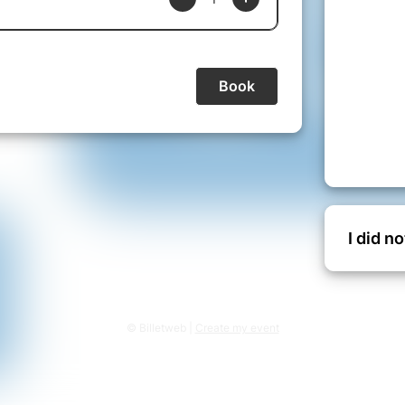
hain open mic? Envoies-nous un mail à
 l'Oasis
I did n
© Billetweb |
Create my event