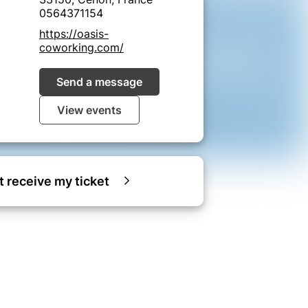
0564371154
https://oasis-
coworking.com/
Send a message
View events
ot receive my ticket