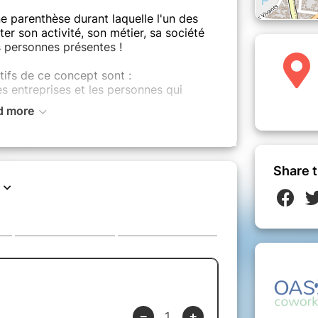
ne parenthèse durant laquelle l'un des
er son activité, son métier, sa société
 personnes présentes !
tifs de ce concept sont :
s entreprises et les personnes qui
d more
t des projets,
ation et les connexions,
e partage qui font la vie de l’Oasis !
Share t
rvenant, l’Open Mic est un moment de
de l'Oasis. Une façon de mieux se
ment !
cette session !
 et formateur en gestion de patrimoine.
 financière afin de créer de la valeur et
aitre son projet et poser toutes les
res rendez-vous le 03/09/26 à 13h !