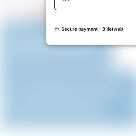
Tu es partant pour animer le proc
joe@oasis-coworking.com !
Evènement résevé aux membres de