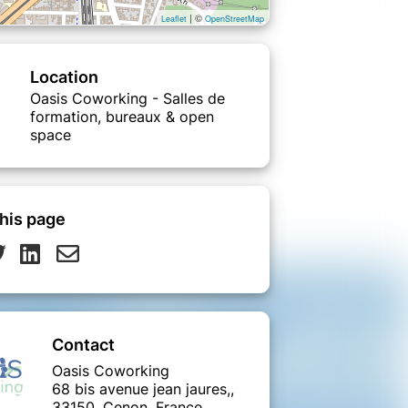
| ©
Leaflet
OpenStreetMap
Location
Oasis Coworking - Salles de
formation, bureaux & open
space
his page
Contact
Oasis Coworking
68 bis avenue jean jaures,,
33150, Cenon, France