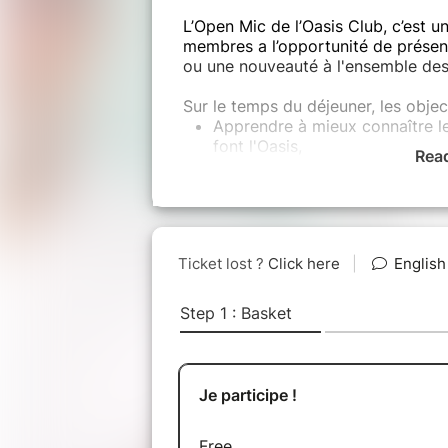
L’Open Mic de l’Oasis Club, c’est u
membres a l’opportunité de présent
ou une nouveauté à l'ensemble des
Sur le temps du déjeuner, les objec
Apprendre à mieux connaître le
font l'Oasis,
Rea
Mettre en lumière des talents e
Favoriser les échanges, l’inspir
Renforcer les liens et l’esprit d
Que vous soyez spectateur ou inte
découverte et de partage au sein 
connaître et de s’inspirer mutuelle
Et c'est Mickael qui se lance pour 
Il est conseiller en investissement
Son rôle est de faire de l'éducation
démocratiser l'investissement !
Pour découvrir Mickael, mieux conn
questions qui vous brulent les lèv