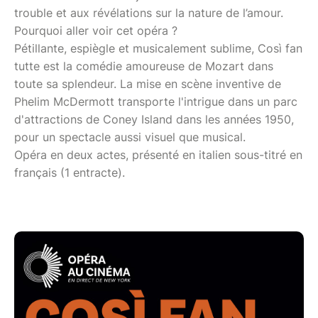
trouble et aux révélations sur la nature de l’amour.
Pourquoi aller voir cet opéra ?
Pétillante, espiègle et musicalement sublime, Così fan
tutte est la comédie amoureuse de Mozart dans
toute sa splendeur. La mise en scène inventive de
Phelim McDermott transporte l'intrigue dans un parc
d'attractions de Coney Island dans les années 1950,
pour un spectacle aussi visuel que musical.
Opéra en deux actes, présenté en italien sous-titré en
français (1 entracte).