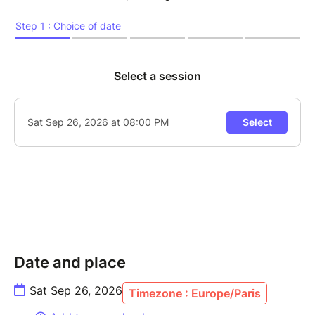
L’art vocal sous toutes ses formes déploie ses
charmes et ses métamorphoses.
Un enchantement théâtral et lyrique servi par des
interprètes talentueux internationalement connus :
Maud Bessard-Morandas, Hélène Fauchère, Sébastian
Delgado, Imanol Iraola, Nicolas Kuntzelmann, etc.
Violon: Ela Fladys, Clarinette: Béatrice Berne,
Percussions: Attilio Terlizzi
Durée 1h50 environ
Coproduction Arcane17, Kaïros et Spirito
https://www.festivalbourgognesud.fr/
Date and place
Sat Sep 26, 2026
Timezone : Europe/Paris