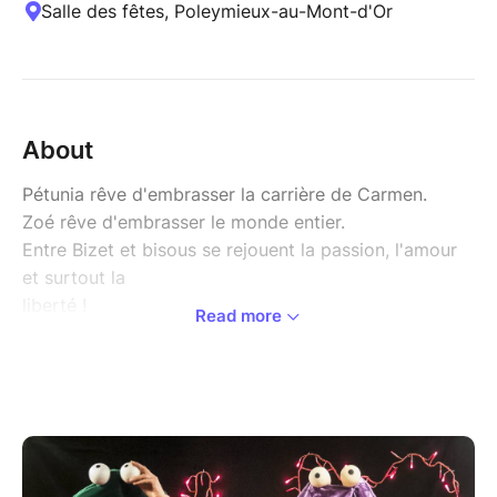
Salle des fêtes, Poleymieux-au-Mont-d'Or
About
Pétunia rêve d'embrasser la carrière de Carmen.
Zoé rêve d'embrasser le monde entier.
Entre Bizet et bisous se rejouent la passion, l'amour
et surtout la
liberté !
Read more
La garde montante est surprenante,
la corrida vole en éclats,
Don José est médusé…
Opéra Pouët ! par la Cie Zoélastic est le type-même
du spectacle de Clown tout public réussi. Tout le