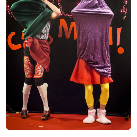
monde y trouve son compte. Tandis que les enfants
sont captivés par la drôlerie, la complémentarité et
les relations des deux personnages passant, d'un
instant à l'autre, d'une compétition joyeuse et
l'exaspération totale, les parents
sont saisis par la réussite des détournements
musicaux. A titre d'exemple, le numéro de pouët-
pouët sur l'air de Carmen est d'une virtuosité
incroyable susceptible de bluffer l'oreille la plus
avertie.
Interpouëtation : Marion Chomier et Carole Devillers
mise en jeu : Nikola Martin
Durée : 50 min
Tarif : 12 € / 8 €