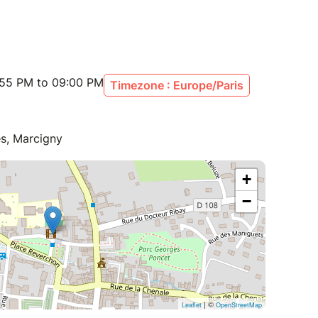
:55 PM to 09:00 PM
Timezone : Europe/Paris
s, Marcigny
+
−
| ©
Leaflet
OpenStreetMap