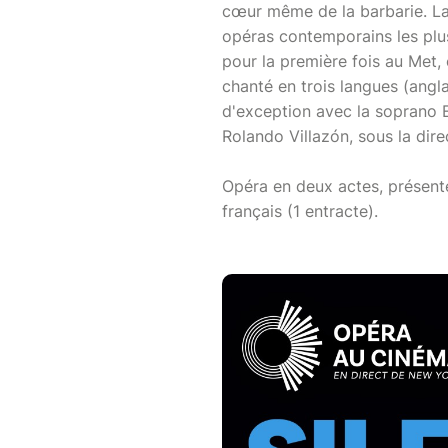
cœur même de la barbarie. Laur
opéras contemporains les plu
pour la première fois au Met,
chanté en trois langues (angla
d'exception avec la soprano E
Rolando Villazón, sous la dire
Opéra en deux actes, présenté
français (1 entracte).