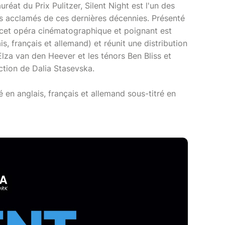
éat du Prix Pulitzer, Silent Night est l'un des
s acclamés de ces dernières décennies. Présenté
 cet opéra cinématographique et poignant est
is, français et allemand) et réunit une distribution
lza van den Heever et les ténors Ben Bliss et
ction de Dalia Stasevska.
 en anglais, français et allemand sous-titré en