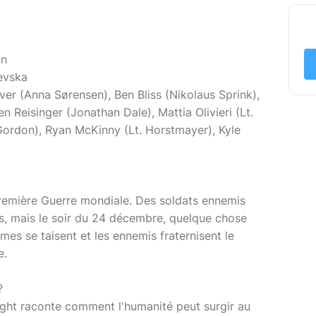
on
sevska
ver (Anna Sørensen), Ben Bliss (Nikolaus Sprink),
n Reisinger (Jonathan Dale), Mattia Olivieri (Lt.
 Gordon), Ryan McKinny (Lt. Horstmayer), Kyle
 Première Guerre mondiale. Des soldats ennemis
es, mais le soir du 24 décembre, quelque chose
mes se taisent et les ennemis fraternisent le
e.
?
 Night raconte comment l'humanité peut surgir au