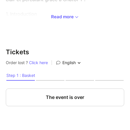
1. Introduction
Read more
Pourquoi (re)travailler son profil LinkedIn en
2025
Comment l’IA peut accélérer et améliorer ce
travail
Tickets
2. Diagnostic personnalisé avec l'IA
Audit de son profil existant
Identification des sections à optimiser
Utilisation de l’IA pour obtenir des retours
ciblés
3. Optimisation guidée avec l'IA
Réécriture du titre, du résumé, des
expériences
Conseils pour améliorer clarté, ton et lisibilité