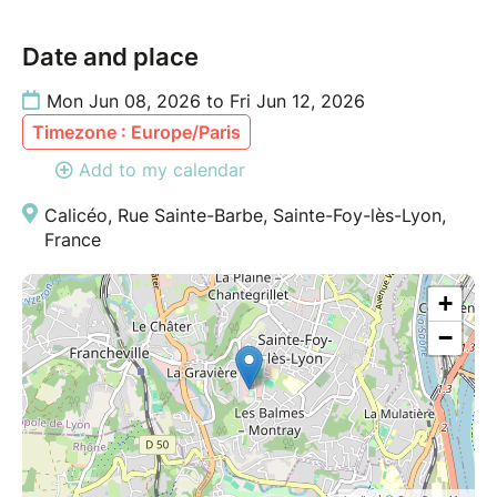
• État méditatif naturel
• Rééquilibrage corps-esprit
Date and place
Une expérience encore méconnue en France
Mon Jun 08, 2026 to Fri Jun 12, 2026
Timezone : Europe/Paris
Là où le mental se tait.
Add to my calendar
L’immersion commence.
Calicéo, Rue Sainte-Barbe, Sainte-Foy-lès-Lyon,
RÉSERVATION
France
Les places étant limitées, les réservations sont
exclusivement gérées par CALICÉO.
+
Pour réserver votre séance, ou obtenir des
−
informations complémentaire, contactez directement
CALICÉO à :
aquatique-lyon@caliceo.com