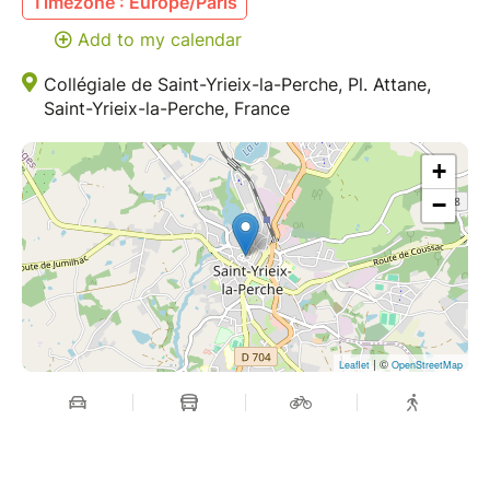
Timezone : Europe/Paris
Add to my calendar
Collégiale de Saint-Yrieix-la-Perche, Pl. Attane,
Saint-Yrieix-la-Perche, France
+
−
| ©
Leaflet
OpenStreetMap