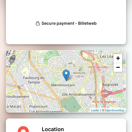
+
−
| ©
Leaflet
OpenStreetMap
Location