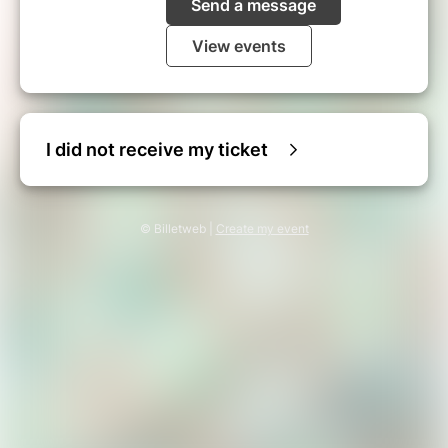
Send a message
View events
I did not receive my ticket
© Billetweb |
Create my event