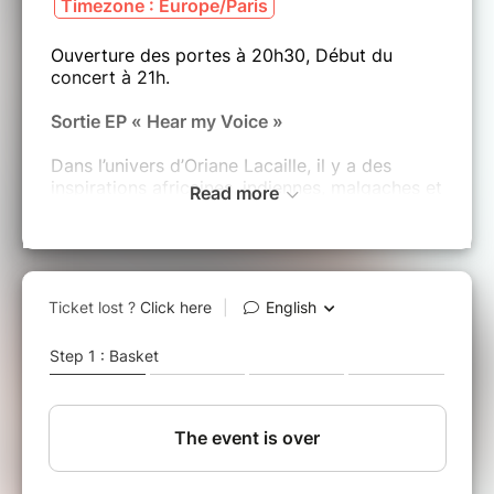
Timezone : Europe/Paris
Ouverture des portes à 20h30, Début du
concert à 21h.
Sortie EP « Hear my Voice »
Dans l’univers d’Oriane Lacaille, il y a des
inspirations africaines, indiennes, malgaches et
Read more
européennes. Chanteuse, percussionniste,
auteure, compositrice, interprète, elle porte en
elle le métissage créole de la Réunion et
incarne un univers musical empreint des
grands voyages.
Oriane Lacaille, chant , ukulélé, takamba,
percussions
Heloïse Duvilly – Batterie,percussion, choeurs
Yann-Lou Bertrand – Contrebasse, trompette,
choeurs