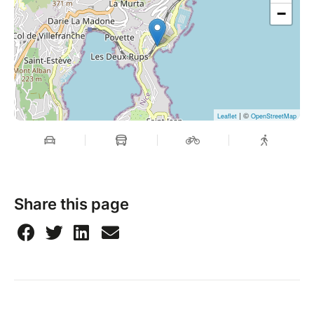
−
| ©
Leaflet
OpenStreetMap
Share this page