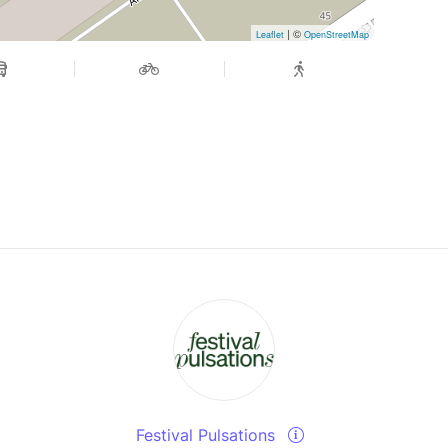
| ©
Leaflet
OpenStreetMap
Festival Pulsations