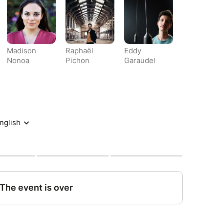
ion 100% Pygmalion entend renouer avec la
out en renouvelant son approche.
Madison
Raphaël
Eddy
Nonoa
Pichon
Garaudel
e
e
scénographie
n artistique
mière
fe de chant
armi trois zones :
rsé et pointu.