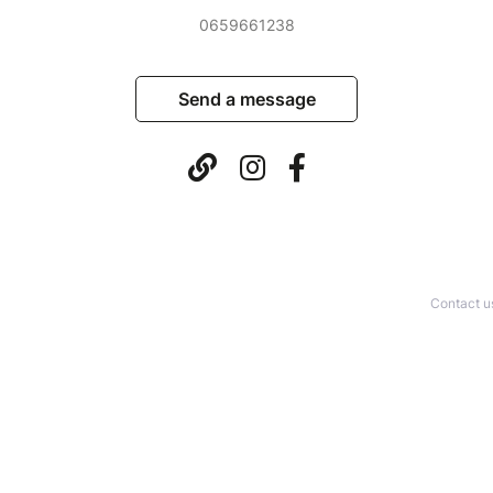
0659661238
Send a message
Contact u