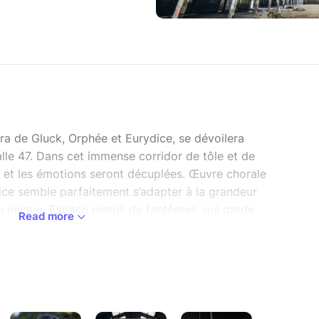
éra de Gluck, Orphée et Eurydice, se dévoilera
alle 47. Dans cet immense corridor de tôle et de
ns et les émotions seront décuplées. Œuvre chorale
ice semble parfaitement s’adapter à la grandeur
eu unique. Espace rempli de fantômes, qui garde
Read more
dévoile des matériaux bruts qui permettent de
mythe d’Orphée. Dans cet espace dantesque,
s, l’histoire immémoriale faites de douleurs, de
ourra que trouver une chambre d’échos favorable
e spectacle immersif et représentation dans un