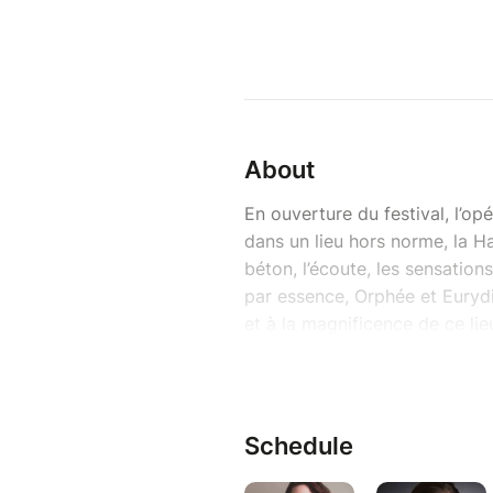
About
En ouverture du festival, l’op
dans un lieu hors norme, la H
béton, l’écoute, les sensatio
par essence, Orphée et Euryd
et à la magnificence de ce li
la trace des vies passées, il 
renouer avec l’archaïsme du 
propice aux fresques infernale
pertes et de déchirures ne p
Schedule
à sa grandeur.
Dans un format hybride – entr