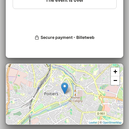
parmi. Ainsi en a
décidé le commandement
militaire américain et l’état-major français s’est
piteusement plié à cette injonction raciste.
+
−
| ©
Leaflet
OpenStreetMap