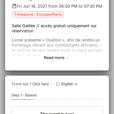
Fri Jun 18, 2021 from 06:30 PM to 07:30 PM
Timezone : Europe/Paris
Salle Galilée // accès gratuit uniquement sur
réservation
Lionel présente « Ovation », afin de rendre un
hommage vibrant aux combattants africains,
et surtout de leur rendre toute la place qui leur
revient de droit.
Read more
Avec l'aimable participation de Nathalie Vairac
et William Grandin
Un partenariat Villa Bloch/Ville de Poitiers,
Cité Internationale des Arts et Espace Mendès
France - Poitiers
Lorsque les troupes du général Leclerc
descendent fièrement les Champs-
Élysées, le
26 août 1944, sous les vivats vibrants d’une
foule en liesse, il n’y a pas un seul Africain