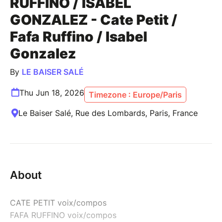
RUFFINO / ISABEL
GONZALEZ - Cate Petit /
Fafa Ruffino / Isabel
Gonzalez
By
LE BAISER SALÉ
Thu Jun 18, 2026
Timezone : Europe/Paris
Le Baiser Salé, Rue des Lombards, Paris, France
About
CATE PETIT voix/compos
FAFA RUFFINO voix/compos