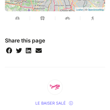
It all began with a tribute to Rido Bayonne. It was
there that the three artists met and decided to form
| ©
Leaflet
OpenStreetMap
the trio Fa Ï zaté: a name that sounds like a tribute to
their roots, since it means "to play" in Mina (Benin)
and "to arrive" in Douala (Cameroon). Their
repertoire blends the great standards of Sam
Mangwana, Ray Léma and other legends of African
Share this page
music, with lively original creations.
For this concert, they have invited Cédric Baud, a
virtuoso guitarist whose fingers have danced
alongside Rido, Etienne Mbappé and Louis Winsberg.
The result is a musical journey where bewitching
rumba, frenzied makossa and intoxicating melodies
meet...
LE BAISER SALÉ