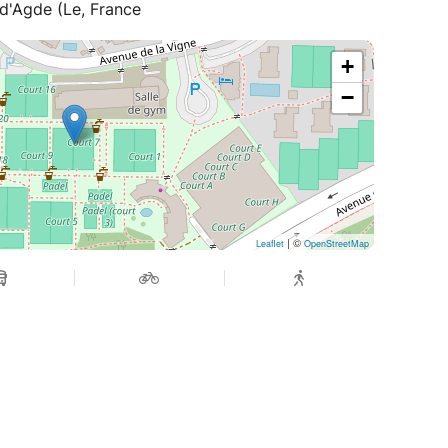
d'Agde (Le, France
+
−
| ©
Leaflet
OpenStreetMap