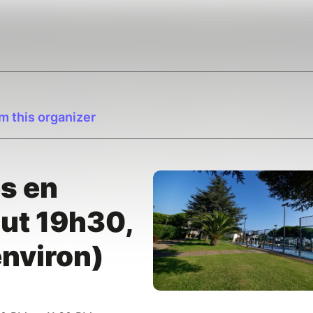
m this organizer
s en
but 19h30,
environ)