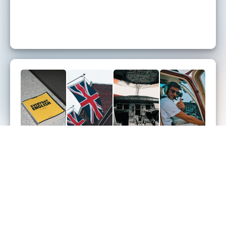
Contact
COCKPIT ENGLISH
1 Chemin de Derrière les Clos,
94440, MAROLLES-EN-BRIE,
France