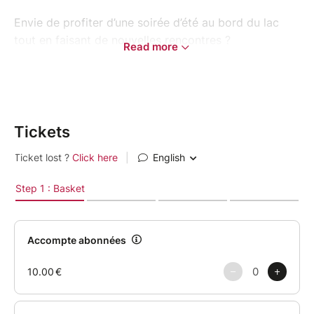
Envie de profiter d’une soirée d’été au bord du lac
tout en faisant de nouvelles rencontres ?
Read more
Rejoins-nous pour une session paddle dans la
magnifique partie sauvage du lac d’Annecy, côté
Sevrier.
Tickets
La sortie sera encadrée par un guide professionnel.
Nous évoluerons en petit groupe FeelLoveClub,
accompagné d’un autre groupe présent sur la
session.
Pas besoin d’être une experte en paddle ni de savoir
parfaitement nager : des gilets de sauvetage seront
fournis à toutes les participantes.
Après la sortie, nous prolongerons la soirée autour