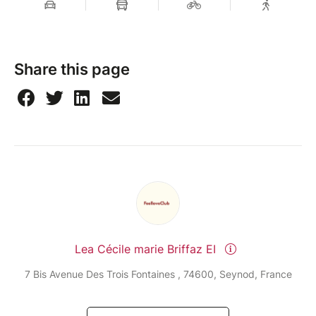
Merci de réserver uniquement si vous êtes certaines
de pouvoir venir.
La majorité des participantes viennent seules, alors
Share this page
n’hésitez pas à t'inscrire même si tu ne connais
encore personne
Des photos et vidéos pourront être réalisées durant
l’événement.
Aucun remboursement sauf assurance annulation
souscrite lors de la réservation.
Une soirée qui sent bon l’été, les rencontres et les
Lea Cécile marie Briffaz EI
souvenirs au bord du lac
7 Bis Avenue Des Trois Fontaines , 74600, Seynod, France