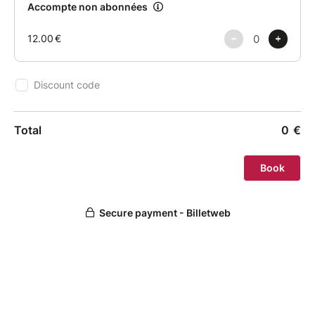
d’un burger partagé ensemble dans les jardins du
site, au bord de l’eau
Au programme :
•Session paddle encadrée
•Coucher de soleil sur le lac
•Rencontres et échanges entre filles
•Burger inclus
• Ambiance conviviale et détendue
À prévoir :
✔️ Maillot de bain
✔️ Serviette
✔️ Crème solaire
✔️ Tenue de rechange
✔️ Petite veste pour la soirée