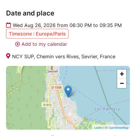
Tarif :
Date and place
•35€ pour les adhérentes
Wed Aug 26, 2026 from 06:30 PM to 09:35 PM
•42€ pour les non-adhérentes
Timezone : Europe/Paris
Le tarif comprend :
Add to my calendar
✔️ La session paddle encadrée
✔️ Le matériel nécessaire
NCY SUP, Chemin vers Rives, Sevrier, France
✔️ Le gilet de sauvetage
✔️ Le burger
+
✔️ L’organisation FeelLoveClub
−
Rappel : l’abonnement FeelLoveClub est à seulement
12,90€/mois, sans engagement et résiliable à tout
moment par simple SMS.
Places très limitées !!
| ©
Leaflet
OpenStreetMap