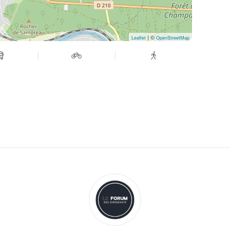
| ©
Leaflet
OpenStreetMap