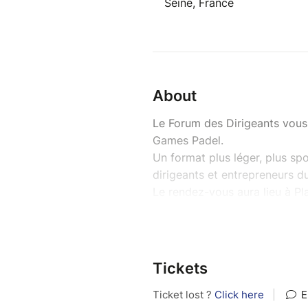
Seine, France
About
Le Forum des Dirigeants vous
Games Padel.
Un format plus léger, plus sp
dirigeants et entrepreneurs du 
Le rendez-vous aura lieu à Pl
d’une initiation encadrée par 
libre et d’échanges plus infor
Pour le plaisir de partager un
cadre différent des formats n
Tickets
Que vous soyez sportif… ou n
Les balles et raquettes seront