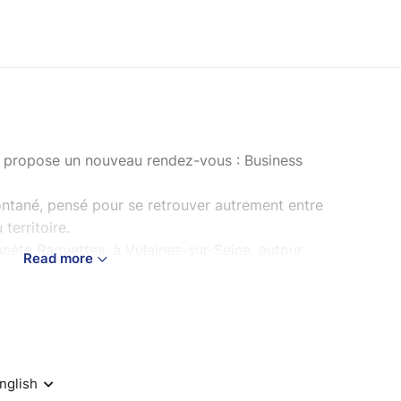
 propose un nouveau rendez-vous : Business
ontané, pensé pour se retrouver autrement entre
territoire.
anète Raquettes, à Vulaines-sur-Seine, autour
Read more
un coach diplômé d’État, suivie d’un temps de jeu
mels autour d’un verre.
 moment vivant, simple et convivial, dans un
etworking traditionnels.
on.
 mises à disposition.