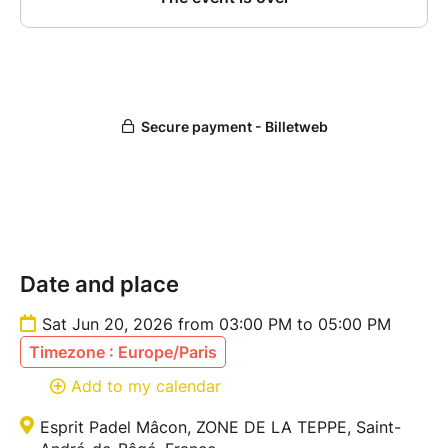
• 64€ l'expérience en duo
• 30€ tarif préférentiel si vous faites partie du club
Myfitroutine
Adresse :
60 Zone de la Teppe
01380 Saint-André-de-Bâgé
Date and place
Sat Jun 20, 2026 from 03:00 PM to 05:00 PM
Timezone : Europe/Paris
Add to my calendar
Esprit Padel Mâcon, ZONE DE LA TEPPE, Saint-