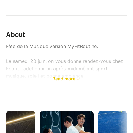
About
Fête de la Musique version MyFitRoutine.
Le samedi 20 juin, on vous donne rendez-vous chez
Esprit Padel pour un après-midi mêlant sport,
musique, soleil et bonne ambiance.
Read more
Un événement pensé pour bouger, s’amuser,
rencontrer du monde et profiter ensemble du début
de l’été dans une ambiance festive avec DJ set tout
l’après-midi.
MyFitRoutine x Esprit Padel