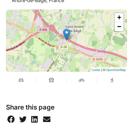
André-de-Bâgé, France
+
−
| ©
Leaflet
OpenStreetMap
Share this page