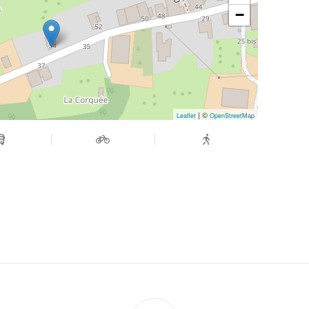
−
| ©
Leaflet
OpenStreetMap