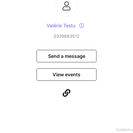
Valérie Testu
0329683512
Send a message
View events
Contact u