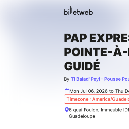
PAP EXPRE
POINTE-À-
GUIDÉ
By
Ti Balad' Peyi - Pousse P
Mon Jul 06, 2026 to Thu D
Timezone : America/Guadel
6 quai Foulon, Immeuble IDB
Guadeloupe