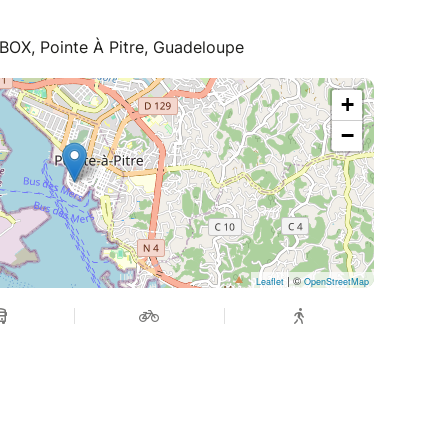
BOX, Pointe À Pitre, Guadeloupe
+
−
| ©
Leaflet
OpenStreetMap