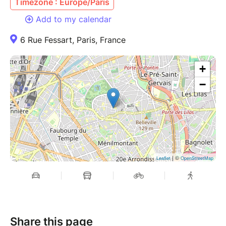
Timezone : Europe/Paris
Add to my calendar
6 Rue Fessart, Paris, France
+
−
| ©
Leaflet
OpenStreetMap
Share this page