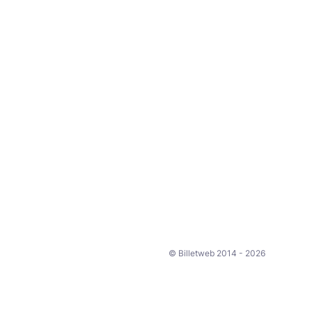
Le midi, nous organiserons u
réseau d'affaires avec un cock
Nous attendons entre 40 et 5
Nous allons organiser du covo
A bientôt.
© Billetweb 2014 - 2026