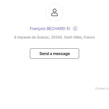
n déjeuner networking pour développer son
tail déjeunatoire.
François BECHARD EI
0 entrepreneurs.
6 impasse de Quezac, 35590, Saint-Gilles, France
iturage pour limiter les déplacements.
Send a message
Contact u