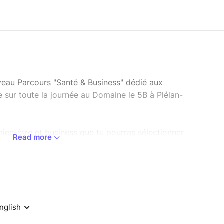
veau Parcours "Santé & Business" dédié aux
 sur toute la journée au Domaine le 5B à Plélan-
bien-être et business que tu pourras sélectionner
Read more
oix.
e toi, booster ton activité et développer ton
biance bienveillante et conviviale, nous