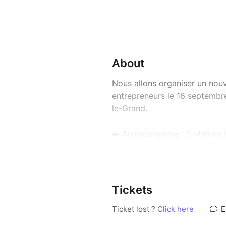
About
Nous allons organiser un nou
entrepreneurs le 16 septembre
le-Grand.
➡️ Au programme : 3 ateliers 
parmi plusieurs ateliers au ch
Si tu souhaites prendre soin d
réseau d'affaires dans une am
Tickets
t'accueillerons avec plaisir.
Programme de la journée :