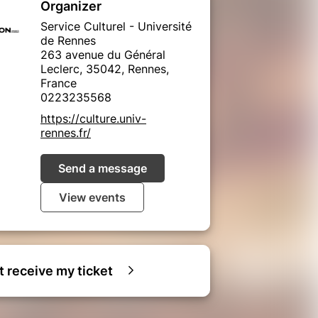
Organizer
Service Culturel - Université
de Rennes
263 avenue du Général
Leclerc, 35042, Rennes,
France
0223235568
https://culture.univ-
rennes.fr/
Send a message
View events
ot receive my ticket